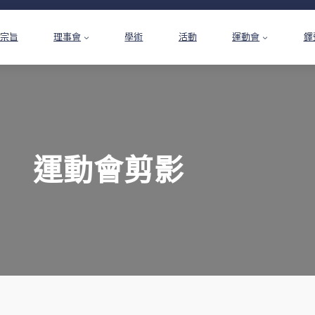
宗旨
理事會
學術
活動
運動會
鐸
運動會剪影