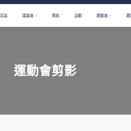
宗旨
理事會
學術
活動
運動會
鐸
運動會剪影