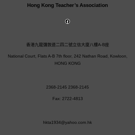
Hong Kong Teacher’s Association
香港九龍彌敦道二四二號立信大廈八樓A-B座
National Court, Flats A-B 7th floor, 242 Nathan Road, Kowloon,
HONG KONG
2368-2145 2368-2145
Fax: 2722-4813
hkta1934@yahoo.com.hk