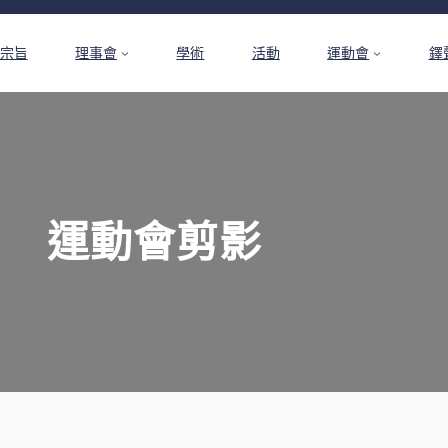
宗旨
理事會
學術
活動
運動會
鐸
運動會剪影