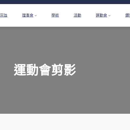
宗旨
理事會
學術
活動
運動會
鐸
運動會剪影