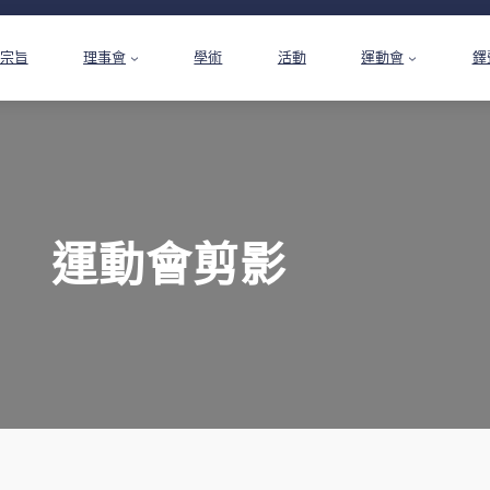
宗旨
理事會
學術
活動
運動會
鐸
運動會剪影