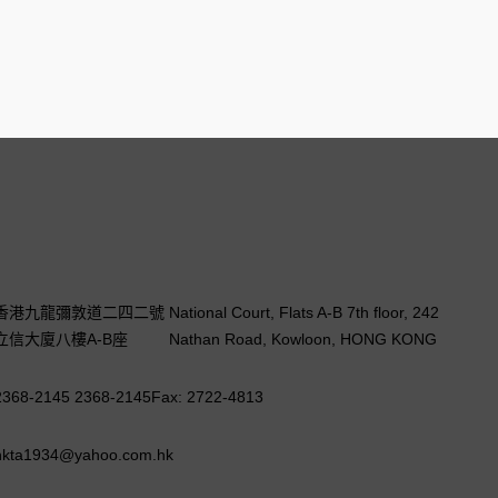
香港九龍彌敦道二四二號
National Court, Flats A-B 7th floor, 242
立信大廈八樓A-B座
Nathan Road, Kowloon, HONG KONG
2368-2145 2368-2145
Fax: 2722-4813
hkta1934@yahoo.com.hk