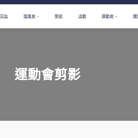
宗旨
理事會
學術
活動
運動會
鐸
運動會剪影