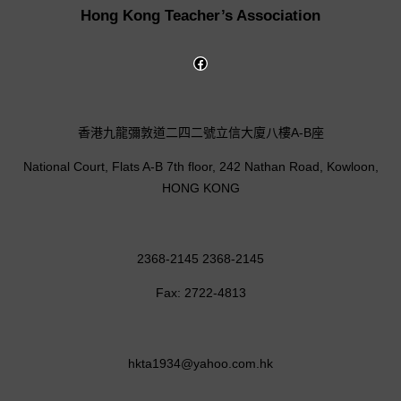
Hong Kong Teacher’s Association
香港九龍彌敦道二四二號立信大廈八樓A-B座
National Court, Flats A-B 7th floor, 242 Nathan Road, Kowloon,
HONG KONG
2368-2145 2368-2145
Fax: 2722-4813
hkta1934@yahoo.com.hk