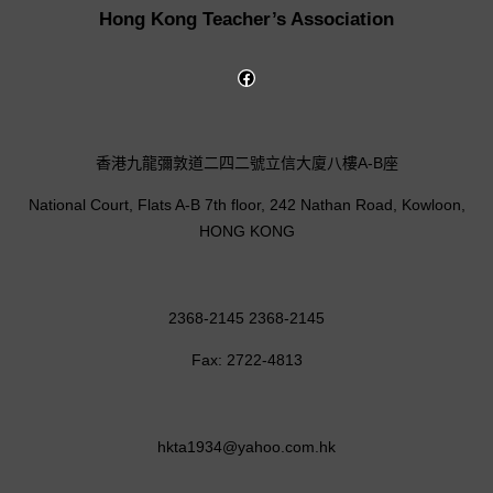
Hong Kong Teacher’s Association
香港九龍彌敦道二四二號立信大廈八樓A-B座
National Court, Flats A-B 7th floor, 242 Nathan Road, Kowloon,
HONG KONG
2368-2145 2368-2145
Fax: 2722-4813
hkta1934@yahoo.com.hk