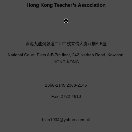
Hong Kong Teacher’s Association
香港九龍彌敦道二四二號立信大廈八樓A-B座
National Court, Flats A-B 7th floor, 242 Nathan Road, Kowloon,
HONG KONG
2368-2145 2368-2145
Fax: 2722-4813
hkta1934@yahoo.com.hk