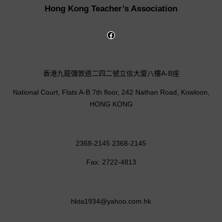
Hong Kong Teacher’s Association
香港九龍彌敦道二四二號立信大廈八樓A-B座
National Court, Flats A-B 7th floor, 242 Nathan Road, Kowloon,
HONG KONG
2368-2145 2368-2145
Fax: 2722-4813
hkta1934@yahoo.com.hk