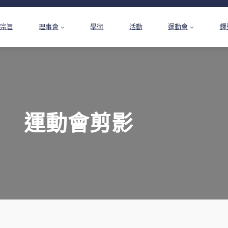
宗旨
理事會
學術
活動
運動會
鐸
運動會剪影