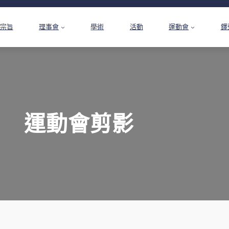
宗旨
理事會
學術
活動
運動會
鐸
運動會剪影