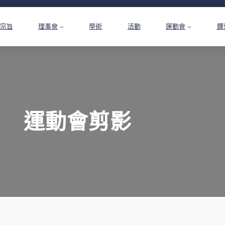
宗旨
理事會
學術
活動
運動會
鐸
運動會剪影