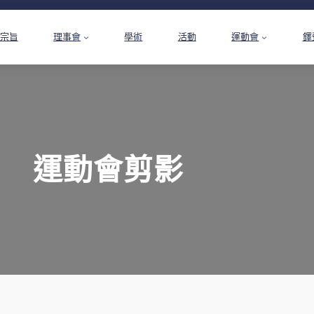
宗旨
理事會
學術
活動
運動會
鐸
運動會剪影