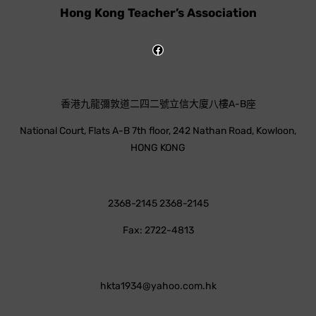
Hong Kong Teacher’s Association
香港九龍彌敦道二四二號立信大廈八樓A-B座
National Court, Flats A-B 7th floor, 242 Nathan Road, Kowloon,
HONG KONG
2368-2145 2368-2145
Fax: 2722-4813
hkta1934@yahoo.com.hk