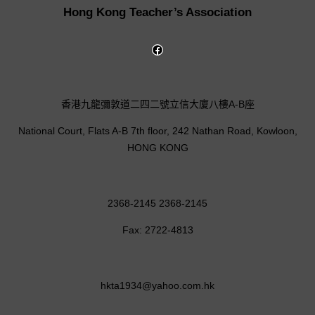
Hong Kong Teacher’s Association
香港九龍彌敦道二四二號立信大廈八樓A-B座
National Court, Flats A-B 7th floor, 242 Nathan Road, Kowloon,
HONG KONG
2368-2145 2368-2145
Fax: 2722-4813
hkta1934@yahoo.com.hk