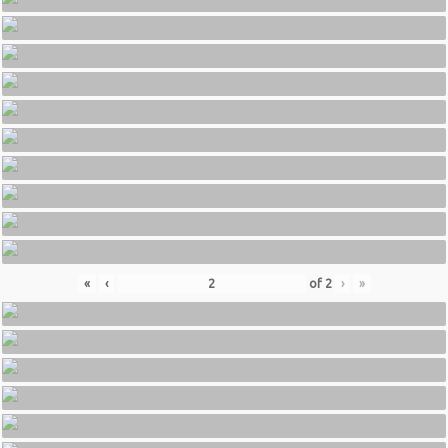
«
‹
of
2
›
»