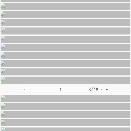
«
‹
of
10
›
»