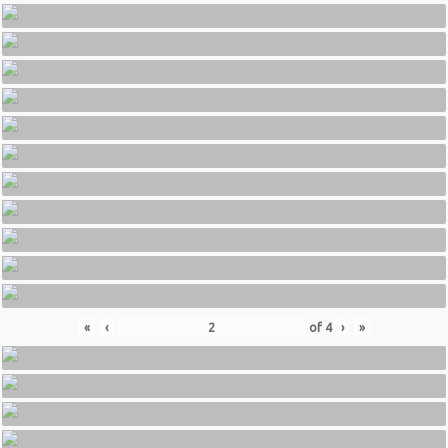
«
‹
of
4
›
»