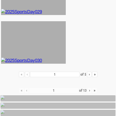
«
‹
of
5
›
»
«
‹
of
13
›
»