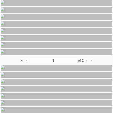
«
‹
of
2
›
»