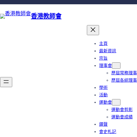
跳
至
香港教師會
主
要
內
容
主頁
最新資訊
宗旨
理事會
歷屆常務理事
歷屆各組理事
學術
活動
運動會
運動會剪影
運動會成績
鐸聲
會史札記