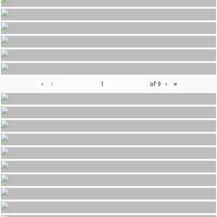
«
‹
of
9
›
»