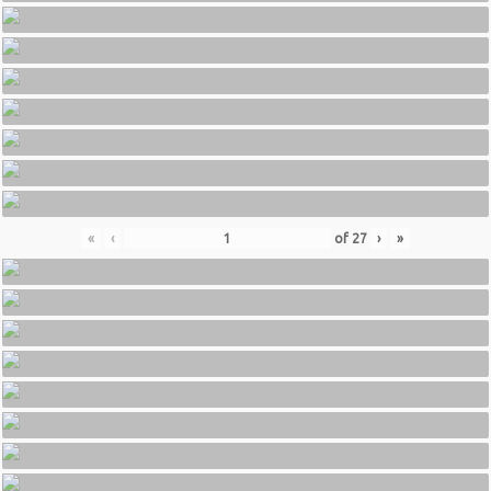
«
‹
of
27
›
»