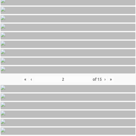
«
‹
of
15
›
»