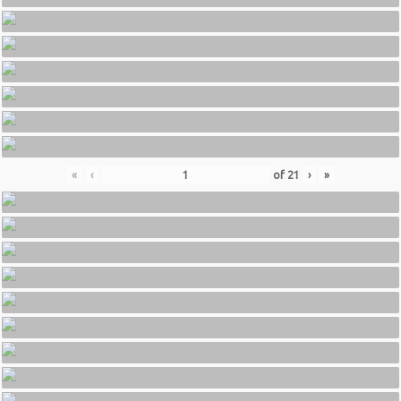
«
‹
of
21
›
»