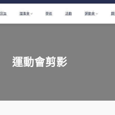
宗旨
理事會
學術
活動
運動會
鐸
運動會剪影