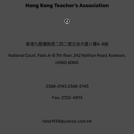
Hong Kong Teacher’s Association
香港九龍彌敦道二四二號立信大廈八樓A-B座
National Court, Flats A-B 7th floor, 242 Nathan Road, Kowloon,
HONG KONG
2368-2145 2368-2145
Fax: 2722-4813
hkta1934@yahoo.com.hk