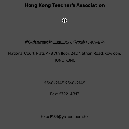
Hong Kong Teacher’s Association
香港九龍彌敦道二四二號立信大廈八樓A-B座
National Court, Flats A-B 7th floor, 242 Nathan Road, Kowloon,
HONG KONG
2368-2145 2368-2145
Fax: 2722-4813
hkta1934@yahoo.com.hk