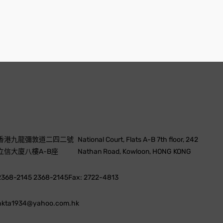
香港九龍彌敦道二四二號
National Court, Flats A-B 7th floor, 242
立信大廈八樓A-B座
Nathan Road, Kowloon, HONG KONG
2368-2145 2368-2145
Fax: 2722-4813
hkta1934@yahoo.com.hk