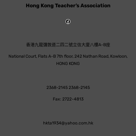
Hong Kong Teacher’s Association
香港九龍彌敦道二四二號立信大廈八樓A-B座
National Court, Flats A-B 7th floor, 242 Nathan Road, Kowloon,
HONG KONG
2368-2145 2368-2145
Fax: 2722-4813
hkta1934@yahoo.com.hk