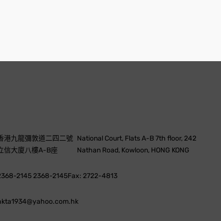
香港九龍彌敦道二四二號
National Court, Flats A-B 7th floor, 242
立信大廈八樓A-B座
Nathan Road, Kowloon, HONG KONG
2368-2145 2368-2145
Fax: 2722-4813
hkta1934@yahoo.com.hk