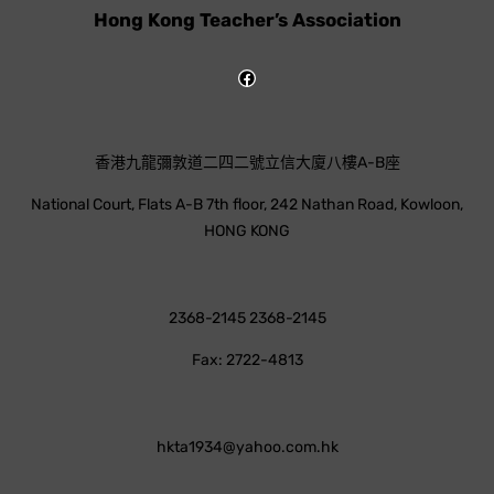
Hong Kong Teacher’s Association
香港九龍彌敦道二四二號立信大廈八樓A-B座
National Court, Flats A-B 7th floor, 242 Nathan Road, Kowloon,
HONG KONG
2368-2145 2368-2145
Fax: 2722-4813
hkta1934@yahoo.com.hk