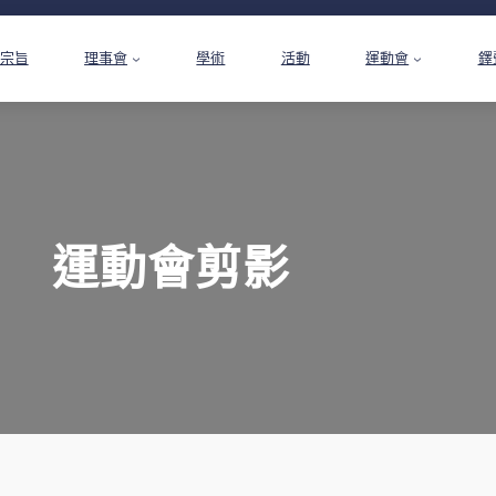
宗旨
理事會
學術
活動
運動會
鐸
運動會剪影