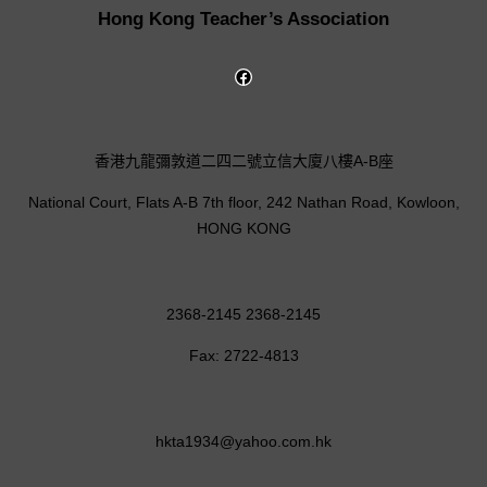
Hong Kong Teacher’s Association
香港九龍彌敦道二四二號立信大廈八樓A-B座
National Court, Flats A-B 7th floor, 242 Nathan Road, Kowloon,
HONG KONG
2368-2145 2368-2145
Fax: 2722-4813
hkta1934@yahoo.com.hk