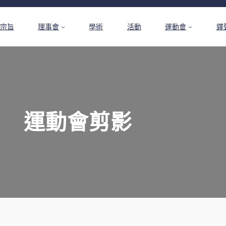
宗旨
理事會
學術
活動
運動會
鐸
運動會剪影