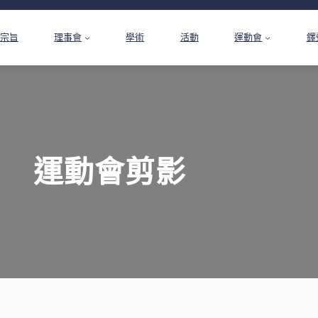
宗旨
理事會
學術
活動
運動會
鐸
運動會剪影