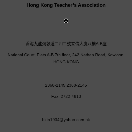
Hong Kong Teacher’s Association
香港九龍彌敦道二四二號立信大廈八樓A-B座
National Court, Flats A-B 7th floor, 242 Nathan Road, Kowloon,
HONG KONG
2368-2145 2368-2145
Fax: 2722-4813
hkta1934@yahoo.com.hk