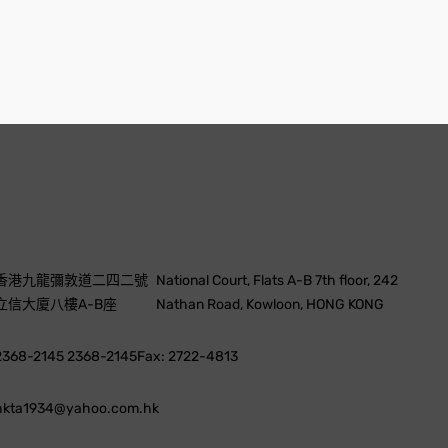
香港九龍彌敦道二四二號
National Court, Flats A-B 7th floor, 242
立信大廈八樓A-B座
Nathan Road, Kowloon, HONG KONG
2368-2145 2368-2145
Fax: 2722-4813
hkta1934@yahoo.com.hk