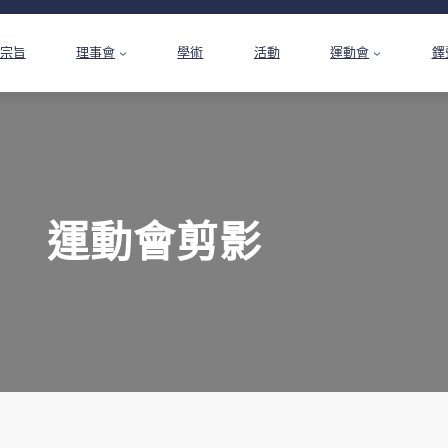
宗旨
理事會
學術
活動
運動會
鐸
運動會剪影