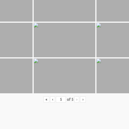
«
‹
of
5
›
»