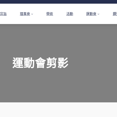
宗旨
理事會
學術
活動
運動會
鐸
運動會剪影