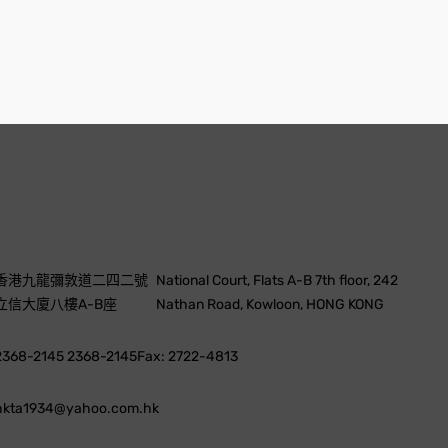
香港九龍彌敦道二四二號
National Court, Flats A-B 7th floor, 242
立信大廈八樓A-B座
Nathan Road, Kowloon, HONG KONG
2368-2145 2368-2145
Fax: 2722-4813
hkta1934@yahoo.com.hk