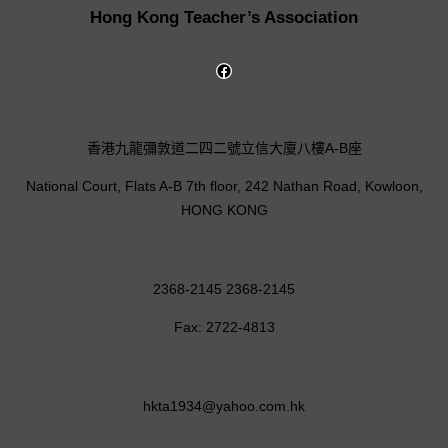
Hong Kong Teacher’s Association
香港九龍彌敦道二四二號立信大廈八樓A-B座
National Court, Flats A-B 7th floor, 242 Nathan Road, Kowloon,
HONG KONG
2368-2145 2368-2145
Fax: 2722-4813
hkta1934@yahoo.com.hk