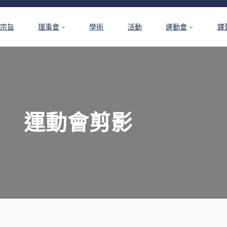
宗旨
理事會
學術
活動
運動會
鐸
運動會剪影