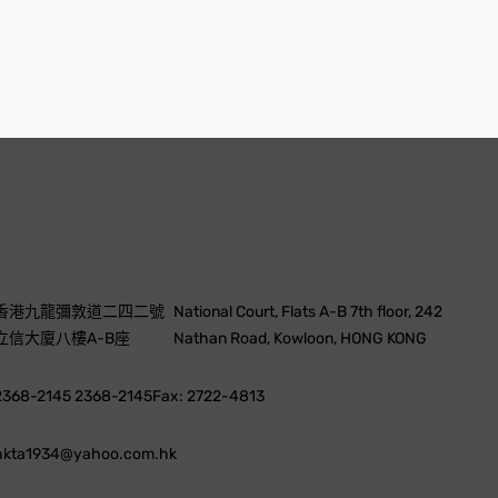
香港九龍彌敦道二四二號
National Court, Flats A-B 7th floor, 242
立信大廈八樓A-B座
Nathan Road, Kowloon, HONG KONG
2368-2145 2368-2145
Fax: 2722-4813
hkta1934@yahoo.com.hk