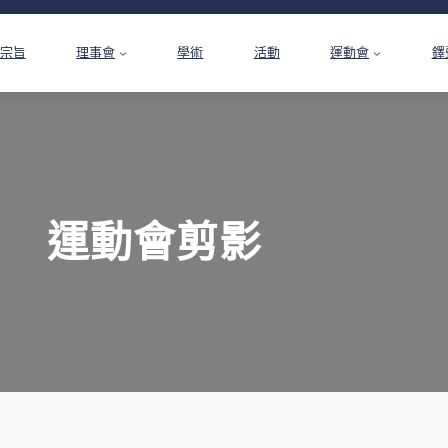
宗旨
理事會
學術
活動
運動會
鐸
運動會剪影