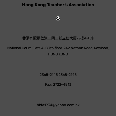
Hong Kong Teacher’s Association
香港九龍彌敦道二四二號立信大廈八樓A-B座
National Court, Flats A-B 7th floor, 242 Nathan Road, Kowloon,
HONG KONG
2368-2145 2368-2145
Fax: 2722-4813
hkta1934@yahoo.com.hk