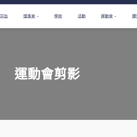
宗旨
理事會
學術
活動
運動會
鐸
運動會剪影