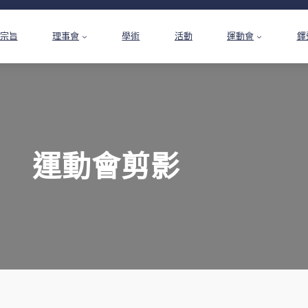
宗旨
理事會
學術
活動
運動會
鐸
運動會剪影