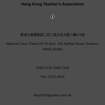
Hong Kong Teacher’s Association
香港九龍彌敦道二四二號立信大廈八樓A-B座
National Court, Flats A-B 7th floor, 242 Nathan Road, Kowloon,
HONG KONG
2368-2145 2368-2145
Fax: 2722-4813
hkta1934@yahoo.com.hk