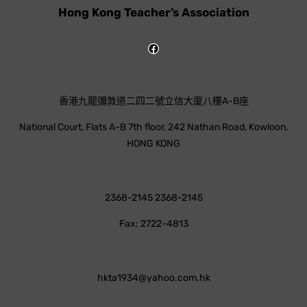
Hong Kong Teacher’s Association
香港九龍彌敦道二四二號立信大廈八樓A-B座
National Court, Flats A-B 7th floor, 242 Nathan Road, Kowloon,
HONG KONG
2368-2145 2368-2145
Fax: 2722-4813
hkta1934@yahoo.com.hk