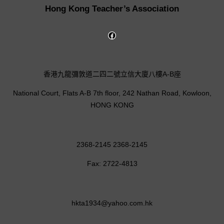
Hong Kong Teacher’s Association
香港九龍彌敦道二四二號立信大廈八樓A-B座
National Court, Flats A-B 7th floor, 242 Nathan Road, Kowloon,
HONG KONG
2368-2145 2368-2145
Fax: 2722-4813
hkta1934@yahoo.com.hk