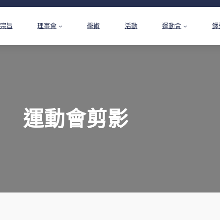
宗旨
理事會
學術
活動
運動會
鐸
運動會剪影