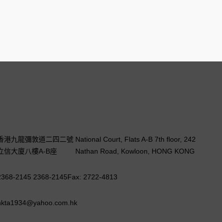
香港九龍彌敦道二四二號
National Court, Flats A-B 7th floor, 242
立信大廈八樓A-B座
Nathan Road, Kowloon, HONG KONG
2368-2145 2368-2145
Fax: 2722-4813
hkta1934@yahoo.com.hk