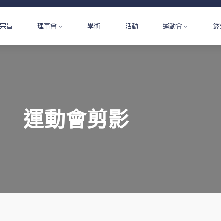
宗旨
理事會
學術
活動
運動會
鐸
運動會剪影