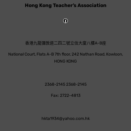
Hong Kong Teacher’s Association
香港九龍彌敦道二四二號立信大廈八樓A-B座
National Court, Flats A-B 7th floor, 242 Nathan Road, Kowloon,
HONG KONG
2368-2145 2368-2145
Fax: 2722-4813
hkta1934@yahoo.com.hk