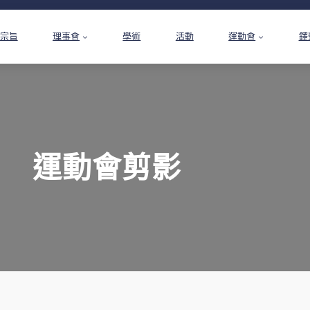
宗旨
理事會
學術
活動
運動會
鐸
運動會剪影