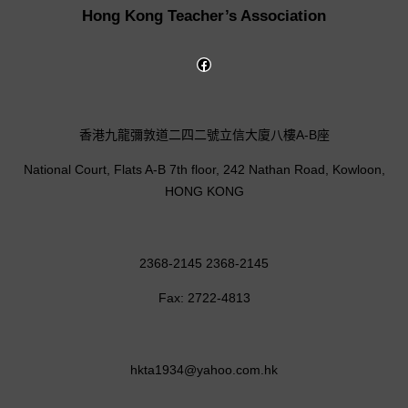
Hong Kong Teacher’s Association
香港九龍彌敦道二四二號立信大廈八樓A-B座
National Court, Flats A-B 7th floor, 242 Nathan Road, Kowloon,
HONG KONG
2368-2145 2368-2145
Fax: 2722-4813
hkta1934@yahoo.com.hk