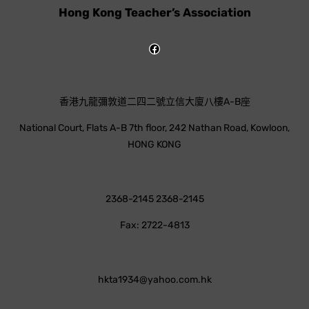
Hong Kong Teacher’s Association
香港九龍彌敦道二四二號立信大廈八樓A-B座
National Court, Flats A-B 7th floor, 242 Nathan Road, Kowloon,
HONG KONG
2368-2145 2368-2145
Fax: 2722-4813
hkta1934@yahoo.com.hk